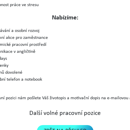
nost práce ve stresu
Nabízíme:
ávání a osobní rozvoj
mní akce pro zaměstnance
mické pracovní prostředí
ikace v angličtině
days
venky
dnů dovolené
bní telefon a notebook
vní pozici nám pošlete Váš životopis a motivační dopis na e-mailovou
Další volné pracovní pozice