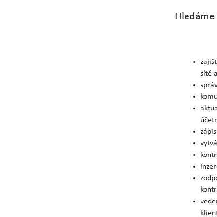
Hledáme a
zajiš
sítě a
správ
komu
aktua
účetn
zápis
vytvá
kontr
inzer
zodpo
kontr
veden
klie