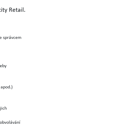
ty Retail.
se správcem
řeby
 apod.)
jich
 obvolávání