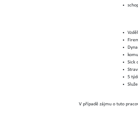
schop
Vzděl
Fire
Dyna
komun
Sick 
Stra
5 tý
Služe
V případě zájmu o tuto praco