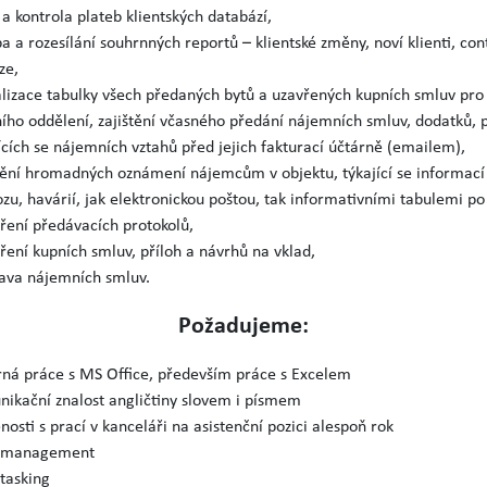
 a kontrola plateb klientských databází,
a a rozesílání souhrnných reportů – klientské změny, noví klienti, cont
ze,
lizace tabulky všech předaných bytů a uzavřených kupních smluv pro
ího oddělení, zajištění včasného předání nájemních smluv, dodatků, 
ících se nájemních vztahů před jejich fakturací účtárně (emailem),
tění hromadných oznámení nájemcům v objektu, týkající se informací 
zu, havárií, jak elektronickou poštou, tak informativními tabulemi p
ření předávacích protokolů,
ření kupních smluv, příloh a návrhů na vklad,
ava nájemních smluv.
Požadujeme:
ná práce s MS Office, především práce s Excelem
ikační znalost angličtiny slovem i písmem
nosti s prací v kanceláři na asistenční pozici alespoň rok
 management
tasking