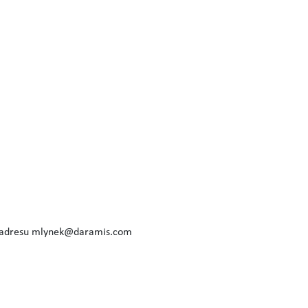
 adresu
mlynek@daramis.com