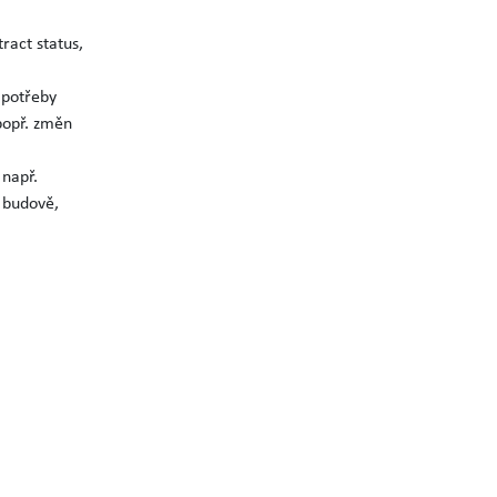
ract status,
 potřeby
popř. změn
např.
o budově,