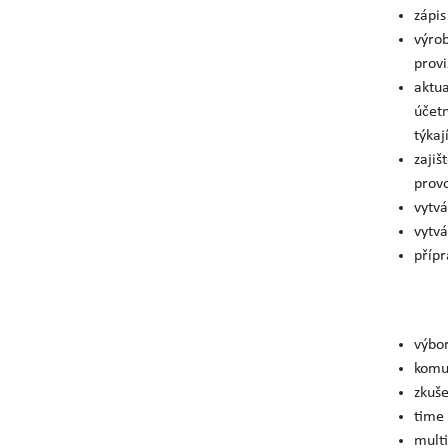
zápis
výrob
provi
aktua
účetn
týkaj
zajiš
provo
vytvá
vytvá
přípr
výbor
komun
zkuše
time
multi