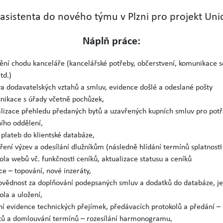
sistenta do nového týmu v Plzni pro projekt Unici
Náplň práce:
tění chodu kanceláře (kancelářské potřeby, občerstvení, komunikace 
td.)
a dodavatelských vztahů a smluv, evidence došlé a odeslané pošty
nikace s úřady včetně pochůzek,
lizace přehledu předaných bytů a uzavřených kupních smluv pro pot
ího oddělení,
 plateb do klientské databáze,
ření výzev a odesílání dlužníkům (následně hlídání termínů splatnosti
ola webů vč. funkčnosti ceníků, aktualizace statusu a ceníků
ce – topování, nové inzeráty,
vědnost za doplňování podepsaných smluv a dodatků do databáze, je
ola a uložení,
í evidence technických přejímek, předávacích protokolů a předání –
ntů a domlouvání termínů – rozesílání harmonogramu,