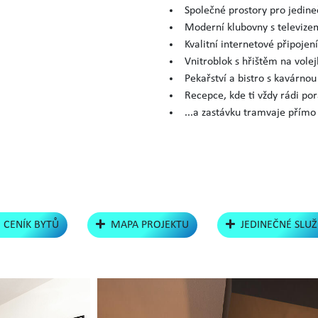
Společné prostory pro jedine
Moderní klubovny s televize
Kvalitní internetové připojení
Vnitroblok s hřištěm na volej
Pekařství a bistro s kavárno
Recepce, kde ti vždy rádi por
...a zastávku tramvaje přím
CENÍK BYTŮ
MAPA PROJEKTU
JEDINEČNÉ SLU