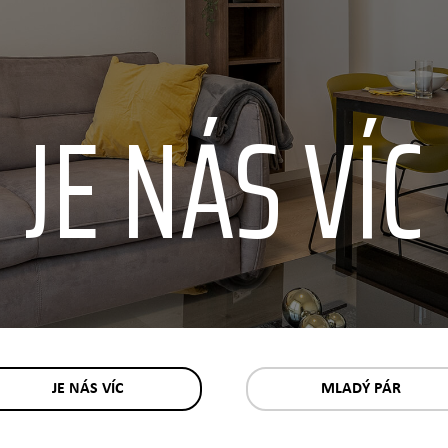
JE NÁS VÍC
JE NÁS VÍC
MLADÝ PÁR