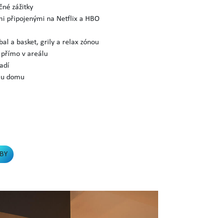
čné zážitky
mi připojenými na Netflix a HBO
bal a basket, grily a relax zónou
u přímo v areálu
adí
o u domu
ŽBY