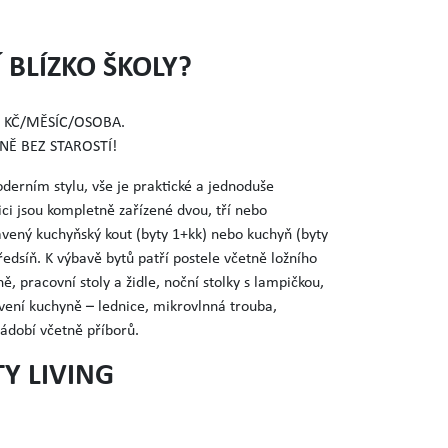
 BLÍZKO ŠKOLY?
 KČ/MĚSÍC/OSOBA.
NĚ BEZ STAROSTÍ!
derním stylu, vše je praktické a jednoduše
ici jsou kompletně zařízené dvou, tří nebo
bavený kuchyňský kout (byty 1+kk) nebo kuchyň (byty
edsíň. K výbavě bytů patří postele včetně ložního
ně, pracovní stoly a židle, noční stolky s lampičkou,
vení kuchyně – lednice, mikrovlnná trouba,
nádobí včetně příborů.
TY LIVING